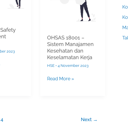
t
Manajamen
Ko
Kesehatan
dan
Ko
Keselamatan
Ma
 Safety
Kerja
nt
OHSAS 18001 –
Ta
Sistem Manajamen
Kesehatan dan
ber 2023
Keselamatan Kerja
»
HSE
•
4 November 2023
Read More »
4
Next
→