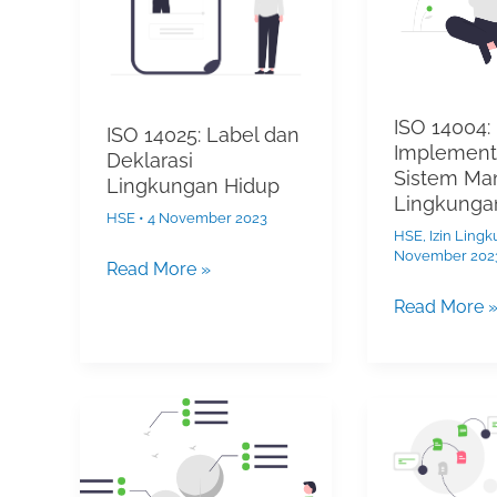
Deklarasi
Sistem
Lingkungan
Manajemen
Hidup
Lingkungan
ISO 14004:
ISO 14025: Label dan
Implement
Deklarasi
Sistem Ma
Lingkungan Hidup
Lingkunga
HSE
•
4 November 2023
HSE
,
Izin Ling
November 202
Read More »
Read More 
Sistem
PDCA
Manajemen
–
Lingkungan
Plan,