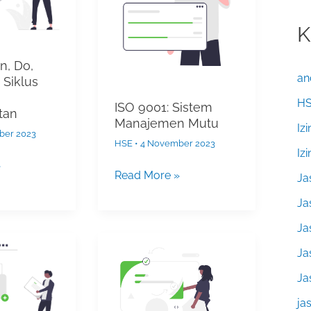
Manajemen
Mutu
K
n, Do,
an
 Siklus
n
H
ISO 9001: Sistem
tan
Manajemen Mutu
Iz
ber 2023
HSE
•
4 November 2023
Iz
»
Read More »
Ja
Ja
Ja
OHSAS
Ja
18001
–
Ja
Sistem
ja