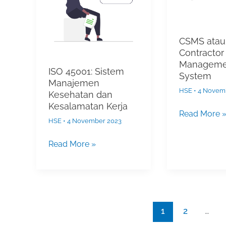
Kesehatan
Managemen
dan
System
Kesalamatan
CSMS atau
Kerja
Contractor
Manageme
ISO 45001: Sistem
System
Manajemen
HSE
•
4 Novem
Kesehatan dan
Kesalamatan Kerja
Read More 
HSE
•
4 November 2023
Read More »
1
2
…