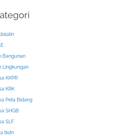
ategori
dalalin
SE
in Bangunan
in Lingkungan
sa KKPR
sa KRK
sa Peta Bidang
sa SHGB
sa SLF
sa tkdn