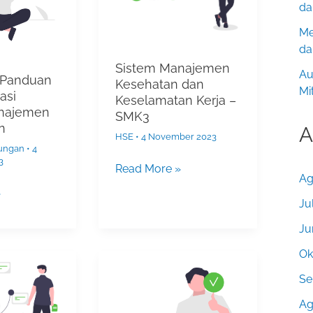
Keselamatan
da
Kerja
Me
–
da
SMK3
Sistem Manajemen
Au
 Panduan
Kesehatan dan
Mi
asi
Keselamatan Kerja –
najemen
SMK3
n
A
HSE
•
4 November 2023
kungan
•
4
3
Read More »
Ag
»
Ju
Ju
Ok
ISO
9001:
Se
Sistem
Ag