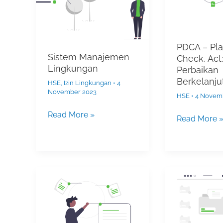
Do,
Check,
Act:
Siklus
PDCA – Pla
Perbaikan
Sistem Manajemen
Check, Act:
Berkelanjuta
Lingkungan
Perbaikan
Berkelanju
HSE
,
Izin Lingkungan
•
4
November 2023
HSE
•
4 Novem
Read More »
Read More 
ISO
CSMS
45001:
atau
Sistem
Contractor
Manajemen
Safety