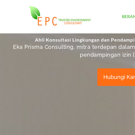
Lewati
ke
BERA
konten
Ahli Konsultasi Lingkungan dan Pendampi
Eka Prisma Consulting, mitra terdepan dala
pendampingan izin 
Hubungi Ka