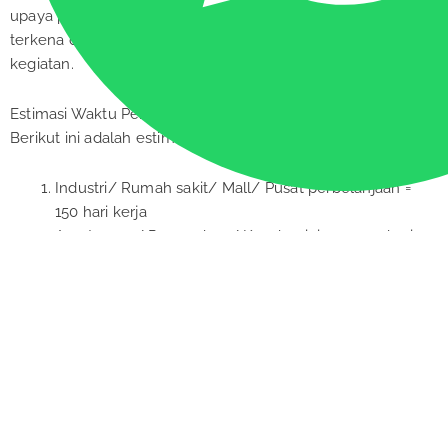
upaya pemantauan komponen lingkungan hidup yang
terkena dampak akibat dari rencana usaha dan/atau
kegiatan.
Estimasi Waktu Pembuatan AMDAL
Berikut ini adalah estimasi waktu pembuatan AMDAL.
Industri/ Rumah sakit/ Mall/ Pusat perbelanjaan =
150 hari kerja
Apartemen/ Perumahan/ Kondominium = 120 hari
kerja
Kawasan Indsutri/ Kawasan campuran/
Pertambangan = 180 hari kerja
Bandara/ Pelabuhan/ Terminal/ Akses tol/
Infrastruktur lainnya = 180 hari kerja