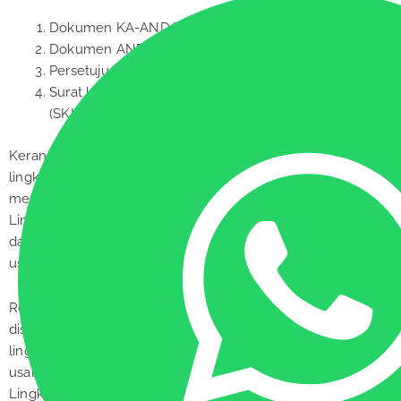
Dokumen KA-ANDAL
Dokumen ANDAL, RKL & RPL
Persetujuan lingkungan dari Dinas Lingkungan Hidup
Surat keterangan kelayakan lingkungan
(SKKL/PKPLH)
Kerangka acuan yang selanjutnya disingkat KA adalah ruang
lingkup kajian analisa dampak lingkungan hidup yang
merupakan hasil pelingkupan. Kemudian, Analisis Dampak
Lingkungan Hidup (ANDAL) adalah telaahan secara cermat
dan mendalam tentang dampak penting suatu rencana
usaha dan/atau kegiatan.
Rencana Pengelolahan Lingkungan Hidup yang selanjutnya
disebut RKL adalah upaya penanganan dampak terhadap
lingkungan hidup yang ditimbulkan akibat dari rencana
usaha dan/atau kegiatan. Rencana Pemantauan
Lingkungan Hidup yang selanjutnya disebut RPL adalah