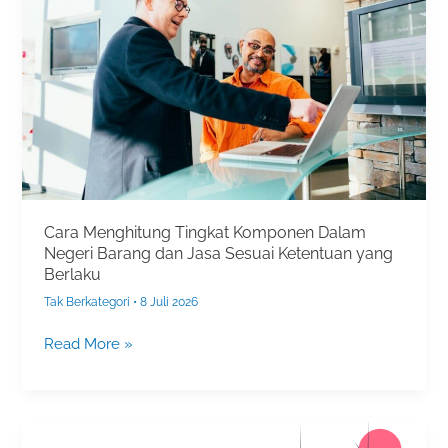
Komponen
Dalam
Negeri
Barang
dan
Jasa
Sesuai
Ketentuan
yang
Berlaku
Cara Menghitung Tingkat Komponen Dalam
Negeri Barang dan Jasa Sesuai Ketentuan yang
Berlaku
Tak Berkategori
•
8 Juli 2026
Read More »
Sertifikat