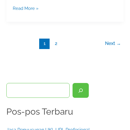
Read More »
1
2
Next
→
C
a
r
Pos-pos Terbaru
i
Jasa Penyusunan UKL UPL Profesional