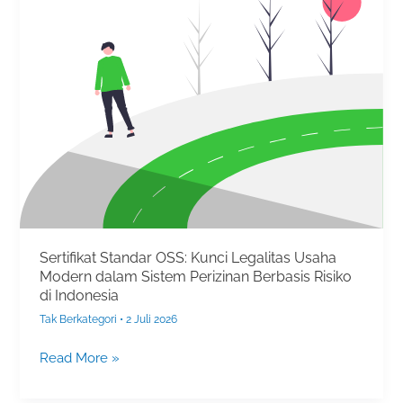
Standar
OSS:
Kunci
Legalitas
Usaha
Modern
dalam
Sistem
Perizinan
Berbasis
Risiko
di
Sertifikat Standar OSS: Kunci Legalitas Usaha
Indonesia
Modern dalam Sistem Perizinan Berbasis Risiko
di Indonesia
Tak Berkategori
•
2 Juli 2026
Read More »