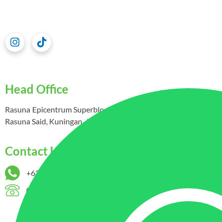
Head Office
Rasuna Epicentrum Superblock Epiwalk Lantai 5 B511 – Jl. HR
Rasuna Said, Kuningan, Jakarta Selatan 12940
Contact Us
+62 852-8573-0916
021-86908595; 021-86908596