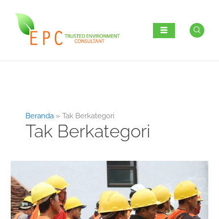
Lewati
ke
konten
Beranda
Tak Berkategori
Tak Berkategori
Penerapan
Sistem
Manajemen
K3
bersama