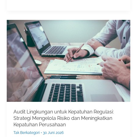
Audit
Lingkungan
untuk
Kepatuhan
Regulasi:
Strategi
Mengelola
Risiko
dan
Meningkatkan
Kepatuhan
Perusahaan
Audit Lingkungan untuk Kepatuhan Regulasi:
Strategi Mengelola Risiko dan Meningkatkan
Kepatuhan Perusahaan
Tak Berkategori
•
30 Juni 2026