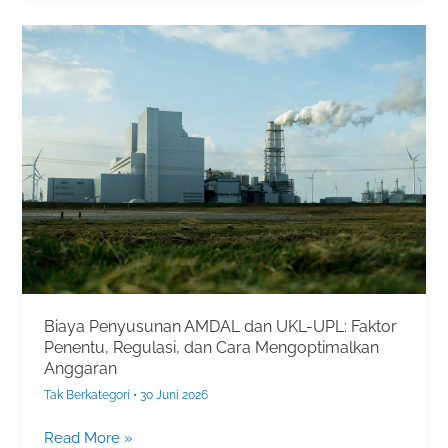
Biaya
Penyusunan
AMDAL
dan
UKL-
UPL:
Faktor
Penentu,
Regulasi,
dan
Cara
Mengoptimalkan
Anggaran
Biaya Penyusunan AMDAL dan UKL-UPL: Faktor
Penentu, Regulasi, dan Cara Mengoptimalkan
Anggaran
Tak Berkategori
•
30 Juni 2026
Read More »