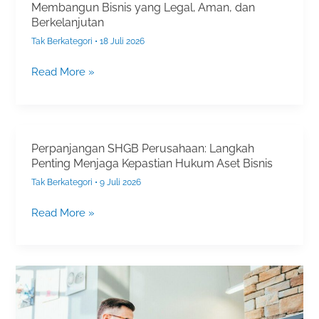
Membangun Bisnis yang Legal, Aman, dan
Perizinan
Berkelanjutan
Usaha:
Tak Berkategori
•
18 Juli 2026
Solusi
Strategis
Read More »
Membangun
Bisnis
yang
Legal,
Aman,
Perpanjangan SHGB Perusahaan: Langkah
Perpanjangan
Penting Menjaga Kepastian Hukum Aset Bisnis
dan
SHGB
Berkelanjutan
Perusahaan:
Tak Berkategori
•
9 Juli 2026
Langkah
Read More »
Penting
Menjaga
Kepastian
Hukum
Cara
Aset
Menghitung
Bisnis
Tingkat