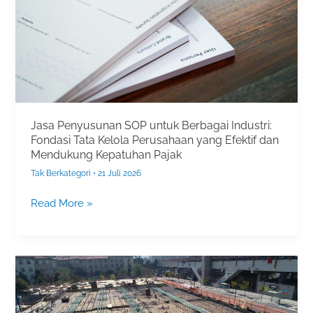
untuk
Berbagai
Industri:
Fondasi
Tata
Kelola
Perusahaan
yang
Jasa Penyusunan SOP untuk Berbagai Industri:
Efektif
Fondasi Tata Kelola Perusahaan yang Efektif dan
dan
Mendukung Kepatuhan Pajak
Mendukung
Tak Berkategori
•
21 Juli 2026
Kepatuhan
Read More »
Pajak
Konsultan
K3:
Mitra