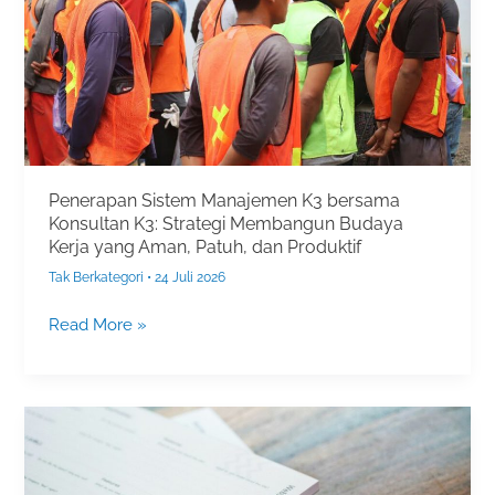
Konsultan
K3:
Strategi
Membangun
Budaya
Kerja
yang
Aman,
Penerapan Sistem Manajemen K3 bersama
Konsultan K3: Strategi Membangun Budaya
Patuh,
Kerja yang Aman, Patuh, dan Produktif
dan
Produktif
Tak Berkategori
•
24 Juli 2026
Read More »
Jasa
Penyusunan
SOP