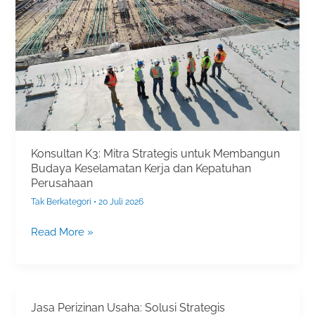
Strategis
untuk
Membangun
Budaya
Keselamatan
Kerja
dan
Kepatuhan
Perusahaan
Konsultan K3: Mitra Strategis untuk Membangun
Budaya Keselamatan Kerja dan Kepatuhan
Perusahaan
Tak Berkategori
•
20 Juli 2026
Read More »
Jasa Perizinan Usaha: Solusi Strategis
Jasa