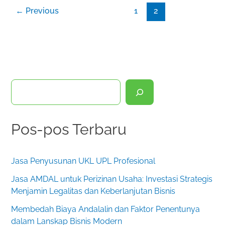
←
Previous
1
2
C
a
r
Pos-pos Terbaru
i
Jasa Penyusunan UKL UPL Profesional
Jasa AMDAL untuk Perizinan Usaha: Investasi Strategis
Menjamin Legalitas dan Keberlanjutan Bisnis
Membedah Biaya Andalalin dan Faktor Penentunya
dalam Lanskap Bisnis Modern