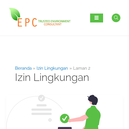
Lewati
ke
konten
Beranda
Izin Lingkungan
Laman 2
Izin Lingkungan
Persetujuan
Teknis:
Pengertian
Hingga
Cara