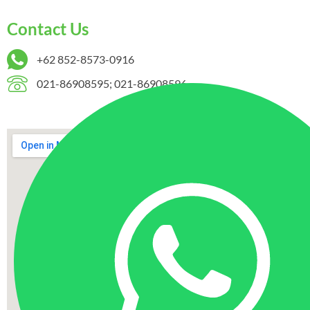
Contact Us
+62 852-8573-0916
021-86908595; 021-86908596