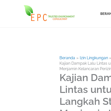
Lewati
ke
BERA
konten
Beranda
Izin Lingkungan
Kajian Dampak Lalu Lintas u
Menjamin Kelancaran Perizin
Kajian Da
Lintas unt
Langkah St