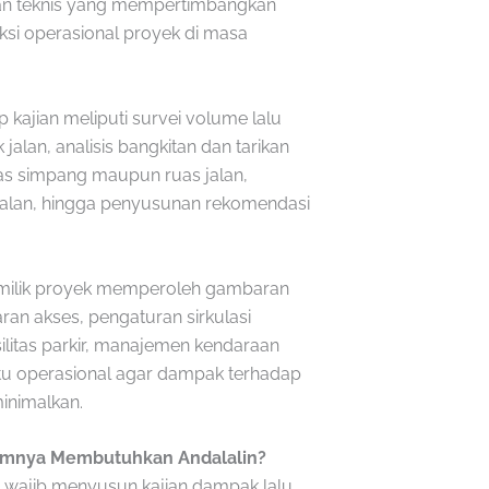
tan teknis yang mempertimbangkan
eksi operasional proyek di masa
kajian meliputi survei volume lalu
tik jalan, analisis bangkitan dan tarikan
tas simpang maupun ruas jalan,
 jalan, hingga penyusunan rekomendasi
 pemilik proyek memperoleh gambaran
an akses, pengaturan sirkulasi
litas parkir, manajemen kendaraan
tu operasional agar dampak terhadap
minimalkan.
umnya Membutuhkan Andalalin?
wajib menyusun kajian dampak lalu