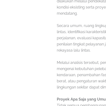
dilakukan melalui pendeka
kondisi eksisting serta proy
mendatang.
Secara umum, ruang lingkup 
lintas, identifikasi karakteris
perjalanan, evaluasi kapasi
penilaian tingkat pelayanan
rekayasa lalu lintas.
Melalui analisis tersebut,
mengenai kebutuhan pelebar
kendaraan, penambahan fasi
berat, atau pengaturan wak
lingkungan sekitar dapat di
Proyek Apa Saja yang Um
Tidak semua pembangunan 