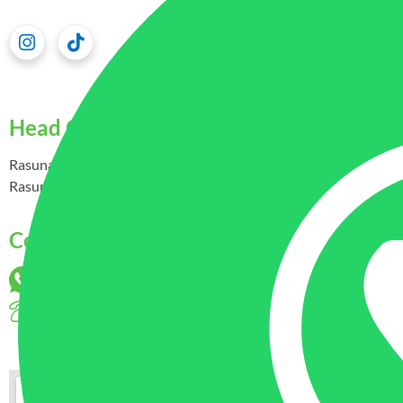
Head Office
Rasuna Epicentrum Superblock Epiwalk Lantai 5 B511 – Jl. HR
Rasuna Said, Kuningan, Jakarta Selatan 12940
Contact Us
+62 852-8573-0916
021-86908595; 021-86908596