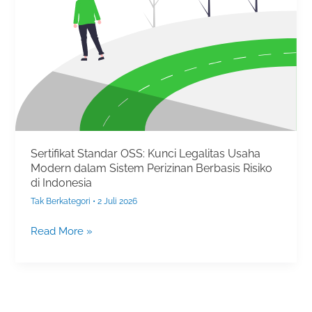
Legalitas
Usaha
Modern
dalam
Sistem
Perizinan
Berbasis
Risiko
di
Sertifikat Standar OSS: Kunci Legalitas Usaha
Indonesia
Modern dalam Sistem Perizinan Berbasis Risiko
di Indonesia
Tak Berkategori
•
2 Juli 2026
Read More »