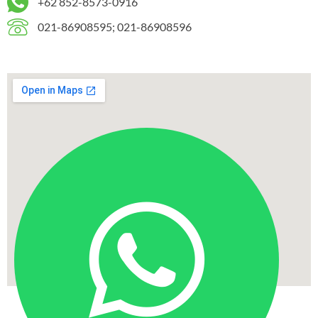
+62 852-8573-0916
021-86908595; 021-86908596
W