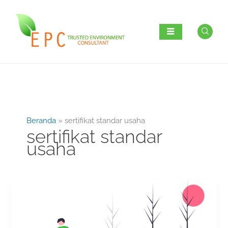
Lewati
ke
konten
Beranda
sertifikat standar usaha
sertifikat standar
usaha
Sertifikat
Standar
OSS:
Kunci