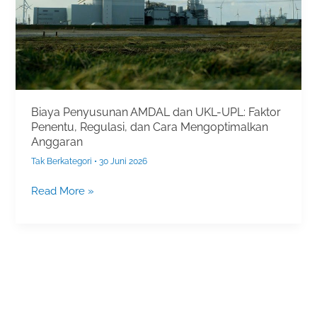
Faktor
Penentu,
Regulasi,
dan
Cara
Mengoptimalkan
Anggaran
Biaya Penyusunan AMDAL dan UKL-UPL: Faktor
Penentu, Regulasi, dan Cara Mengoptimalkan
Anggaran
Tak Berkategori
•
30 Juni 2026
Read More »