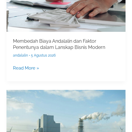
Penentunya
dalam
Lanskap
Bisnis
Modern
Membedah Biaya Andalalin dan Faktor
Penentunya dalam Lanskap Bisnis Modern
andalalin
•
5 Agustus 2026
Read More »
Biaya
Penyusunan
AMDAL
dan
UKL-
UPL: