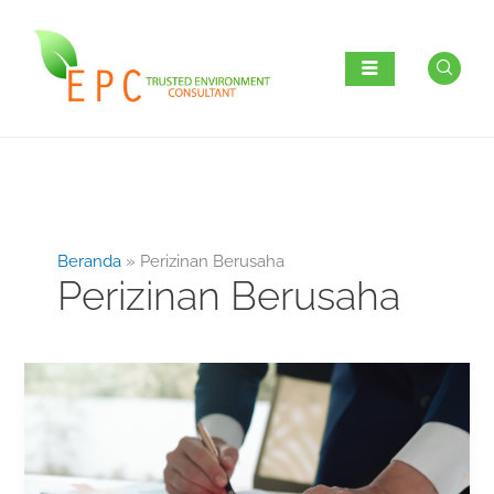
Lewati
ke
konten
Beranda
Perizinan Berusaha
Perizinan Berusaha
Membedah
Biaya
Andalalin
dan
Faktor