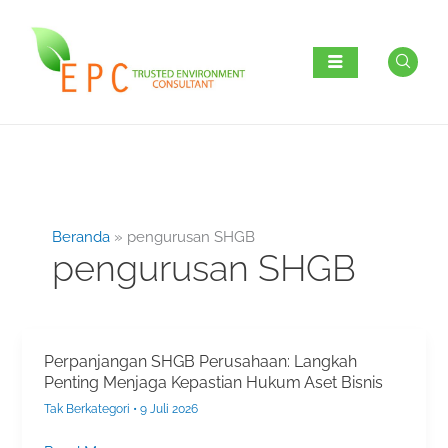
Lewati
ke
konten
Beranda
pengurusan SHGB
pengurusan SHGB
Perpanjangan SHGB Perusahaan: Langkah
Perpanjangan
Penting Menjaga Kepastian Hukum Aset Bisnis
SHGB
Perusahaan:
Tak Berkategori
•
9 Juli 2026
Langkah