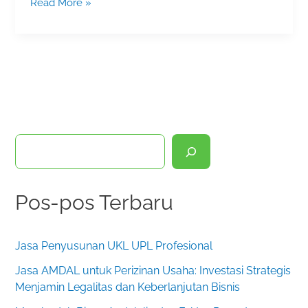
Read More »
Penting
Menjaga
Kepastian
Hukum
Aset
Bisnis
C
a
r
Pos-pos Terbaru
i
Jasa Penyusunan UKL UPL Profesional
Jasa AMDAL untuk Perizinan Usaha: Investasi Strategis
Menjamin Legalitas dan Keberlanjutan Bisnis