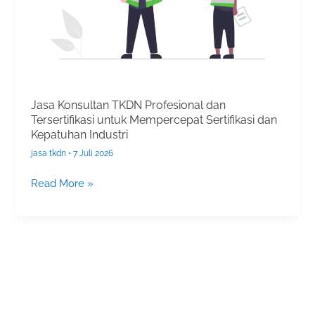
Tersertifikasi
untuk
Mempercepat
Sertifikasi
dan
Kepatuhan
Jasa Konsultan TKDN Profesional dan
Industri
Tersertifikasi untuk Mempercepat Sertifikasi dan
Kepatuhan Industri
jasa tkdn
•
7 Juli 2026
Read More »