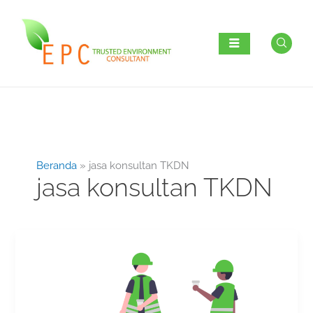
Lewati
ke
konten
Beranda
jasa konsultan TKDN
jasa konsultan TKDN
Jasa
Konsultan
TKDN
Profesional
dan