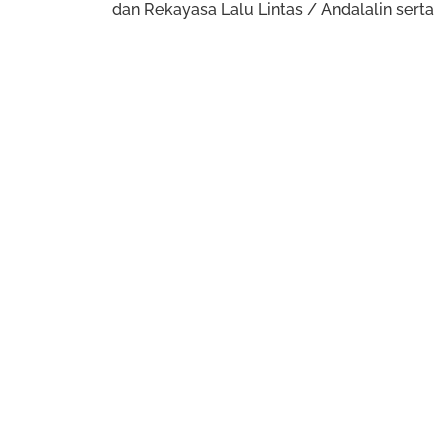
a
dan Rekayasa Lalu Lintas / Andalalin serta
Persetujuan Analisis Dampak Lalu Lintas.
t
s