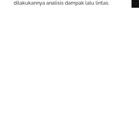
dilakukannya analisis dampak lalu lintas.
Jenis Kegiatan ANDALALIN
Perdagangan dan perbelajaan
Perkantoran
Industri dan pergudangan
Pariwisata
Fasilitas pendidikan, fasilitas pelayanan umum
mengganggu aktifitas lalu lintas.
ANDALALIN merupakan komponen yang sangat pentin
PBG
.