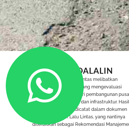
W
Definisi ANDALALIN
Analisis Dampak lalu Lintas melibatkan
h
serangkaian kegiatan yang mengevaluasi
pengaruh lalu lintas dari pembangunan pusa
kegiatan, pemukiman, dan infrastruktur. Hasi
kajian ini kemudian dicatat dalam dokumen
Analisis Dampak Lalu Lintas, yang nantinya
diterbitkan sebagai Rekomendasi Manajeme